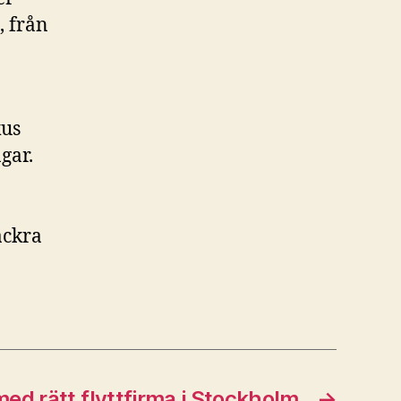
, från
kus
gar.
ackra
 med rätt flyttfirma i Stockholm
→