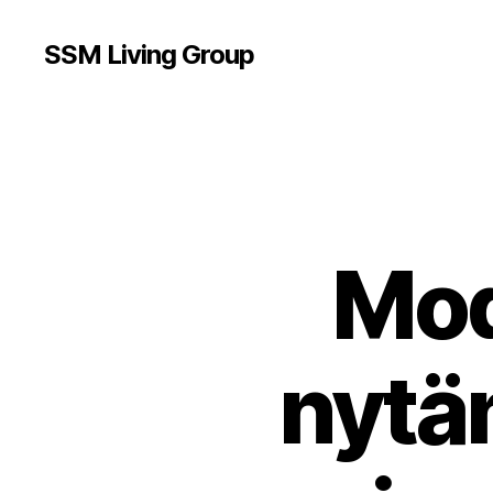
SSM Living Group
Mod
nytä