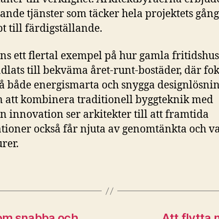
ande tjänster som täcker hela projektets gång
t till färdigställande.
nns ett flertal exempel på hur gamla fritidshus
dlats till bekväma året-runt-bostäder, där fo
på både energismarta och snygga designlösnin
att kombinera traditionell byggteknik med
 innovation ser arkitekter till att framtida
tioner också får njuta av genomtänkta och v
urer.
 om snabba och
Att flytta