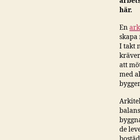
arbets
här.
En
ark
skapa 
I takt
kräver
att mö
med al
byggen
Arkite
balans
byggna
de lev
bostäd