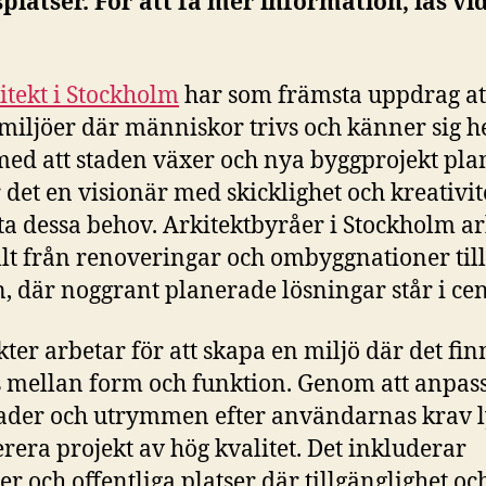
platser. För att få mer information, läs vi
itekt i Stockholm
har som främsta uppdrag at
miljöer där människor trivs och känner sig
 med att staden växer och nya byggprojekt pla
 det en visionär med skicklighet och kreativit
ta dessa behov. Arkitektbyråer i Stockholm a
lt från renoveringar och ombyggnationer til
, där noggrant planerade lösningar står i ce
kter arbetar för att skapa en miljö där det fin
 mellan form och funktion. Genom att anpas
der och utrymmen efter användarnas krav l
erera projekt av hög kvalitet. Det inkluderar
er och offentliga platser där tillgänglighet oc