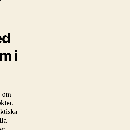
ed
m i
n om
kter.
ktiska
dla
er