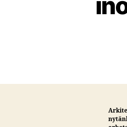
in
Arkit
nytän