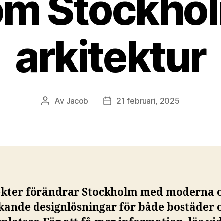
om Stockho
arkitektur
Av
Jacob
21 februari, 2025
Inläggsförfattare
Inläggsdatum
ekter förändrar Stockholm med moderna 
kande designlösningar för både bostäder 