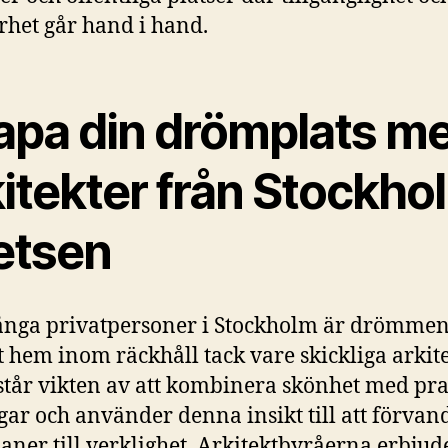
rhet går hand i hand.
apa din drömplats m
itekter från Stockhol
etsen
ånga privatpersoner i Stockholm är drömme
tt hem inom räckhåll tack vare skickliga arkite
står vikten av att kombinera skönhet med pra
gar och använder denna insikt till att förvan
aner till verklighet. Arkitektbyråerna erbjud