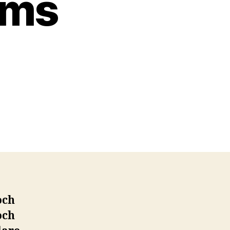
lms
och
och