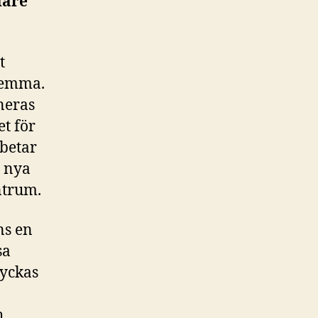
dare
t
 hemma.
neras
et för
rbetar
l nya
ntrum.
ns en
sa
yckas
h