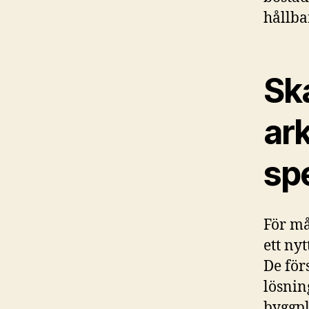
hållba
Sk
ark
sp
För m
ett ny
De för
lösnin
byggpl