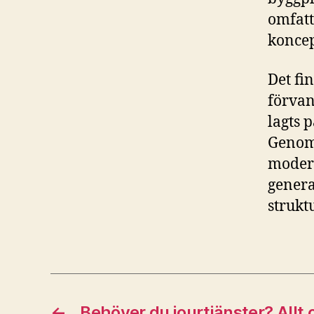
omfatt
koncep
Det fi
förvan
lagts 
Genom 
modern
genera
strukt
←
Behöver du jourtjänster? Allt