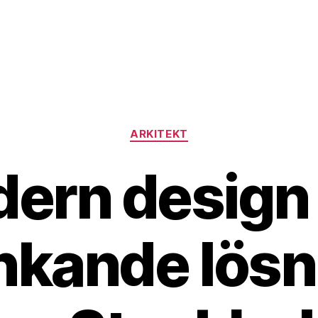
Kategorier
ARKITEKT
ern design
nkande lösn