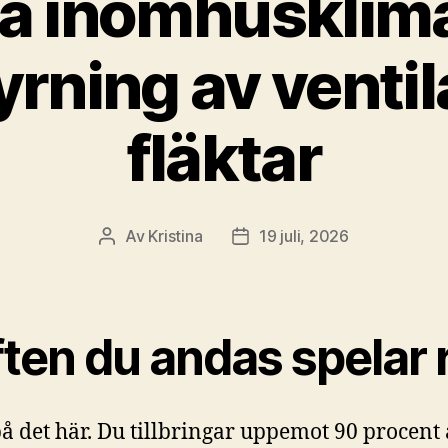
ra inomhusklim
yrning av ventil
fläktar
Av
Kristina
19 juli, 2026
Inläggsförfattare
Inläggsdatum
ten du andas spelar r
å det här. Du tillbringar uppemot 90 procent 