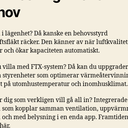
hov
 i lägenhet? Då kanske en behovsstyrd
ftsfläkt räcker. Den känner av när luftkvalite
r och ökar kapaciteten automatiskt.
 villa med FTX-system? Då kan du uppgrade
 styrenheter som optimerar värmeåtervinni
t på utomhustemperatur och inomhusklimat.
r dig som verkligen vill gå all in? Integrerade
m som kopplar samman ventilation, uppvärm
ll och med belysning i en enda app. Framtiden
här.