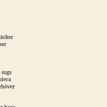
märker
per
 sugs
blera
behöver