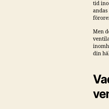
tid in
andas 
förore
Men de
ventila
inomhu
din hä
Va
ven