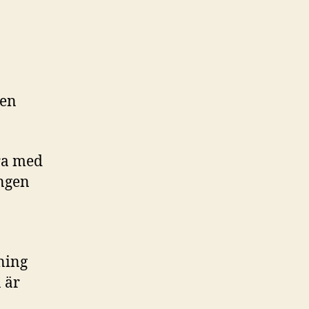
ten
ra med
ngen
ning
 är