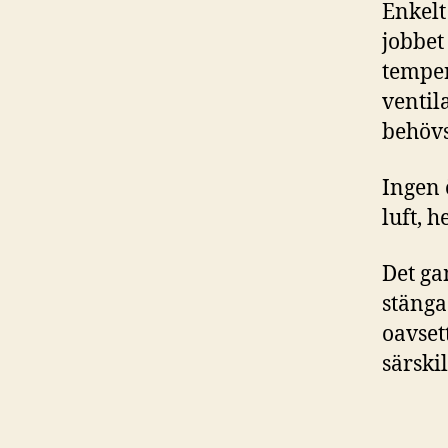
Enkelt
jobbet
temper
ventil
behövs
Ingen 
luft, h
Det ga
stänga
oavset
särski