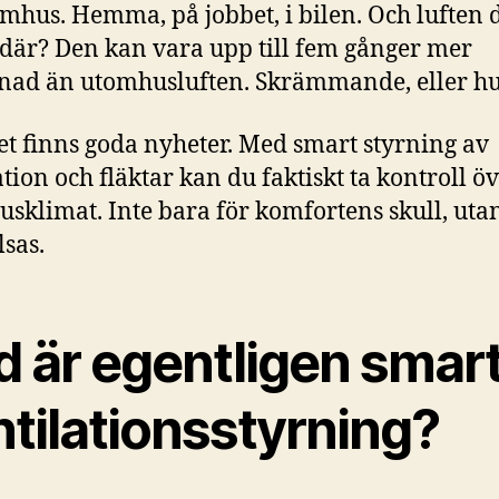
omhus. Hemma, på jobbet, i bilen. Och luften 
där? Den kan vara upp till fem gånger mer
nad än utomhusluften. Skrämmande, eller h
t finns goda nyheter. Med smart styrning av
tion och fläktar kan du faktiskt ta kontroll öv
sklimat. Inte bara för komfortens skull, utan
lsas.
d är egentligen smar
tilationsstyrning?