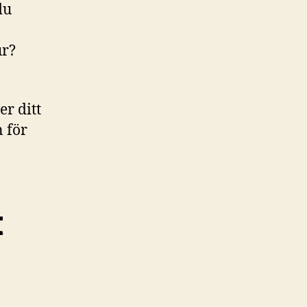
du
ur?
er ditt
 för
t