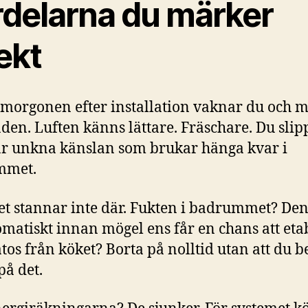
rdelarna du märker
ekt
 morgonen efter installation vaknar du och 
aden. Luften känns lättare. Fräschare. Du slip
r unkna känslan som brukar hänga kvar i
mmet.
t stannar inte där. Fukten i badrummet? Den
omatiskt innan mögel ens får en chans att eta
atos från köket? Borta på nolltid utan att du 
på det.