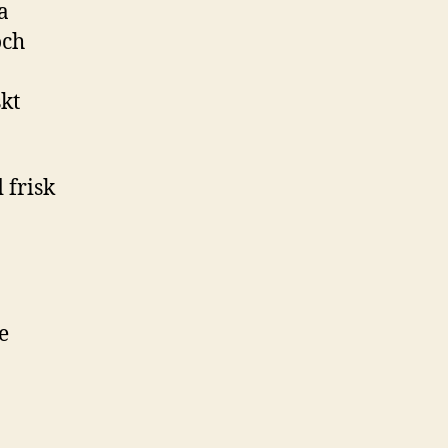
a
och
kt
 frisk
e