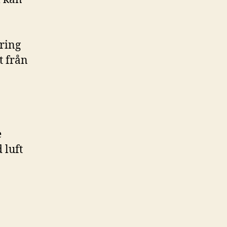
ring
t från
e
 luft