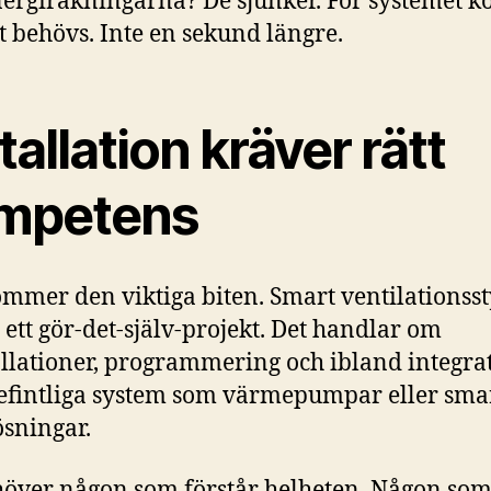
ergiräkningarna? De sjunker. För systemet k
t behövs. Inte en sekund längre.
tallation kräver rätt
mpetens
mmer den viktiga biten. Smart ventilationss
e ett gör-det-själv-projekt. Det handlar om
allationer, programmering och ibland integra
fintliga system som värmepumpar eller sma
sningar.
över någon som förstår helheten. Någon so