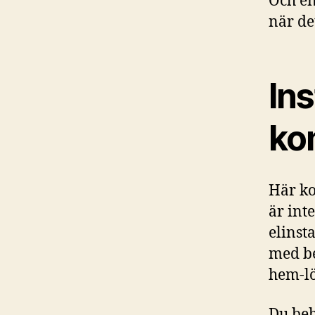
Och en
när de
Ins
ko
Här ko
är int
elinst
med be
hem-lö
Du beh