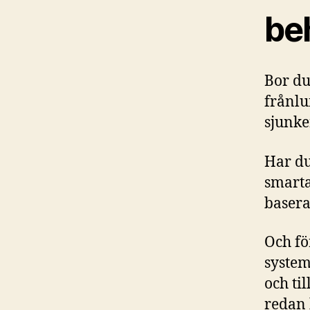
be
Bor du
frånlu
sjunke
Har du
smarta
basera
Och fö
syste
och ti
redan 