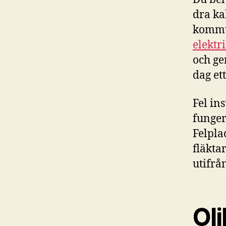
dra kab
kommu
elektr
och ge
dag ett
Fel in
funger
Felpla
fläkta
utifrån
Oli