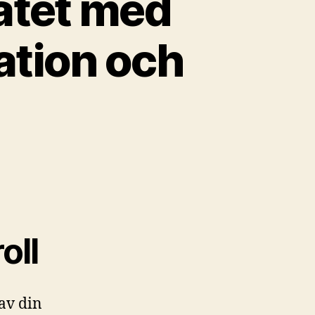
atet med
ation och
oll
av din