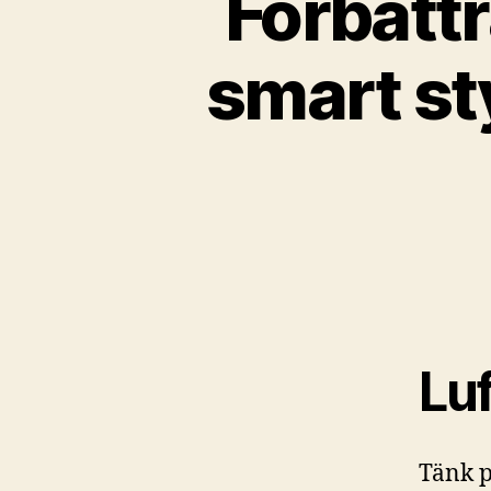
Förbätt
smart st
Luf
Tänk p