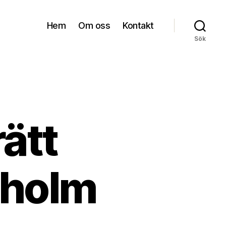
Hem
Om oss
Kontakt
Sök
rätt
ckholm