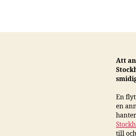
Att an
Stockh
smidig
En flyt
en ann
hanter
Stock
till o