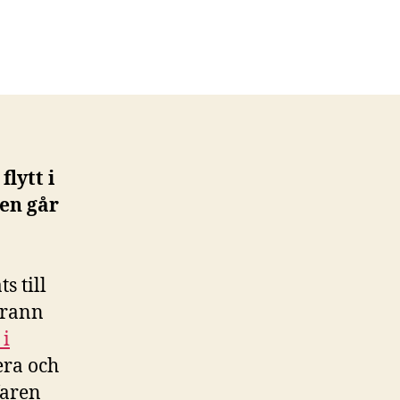
flytt i
ten går
s till
grann
 i
era och
faren