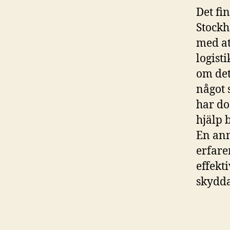
Det fi
Stockh
med att
logist
om det
något 
har do
hjälp 
En ann
erfare
effekt
skydda