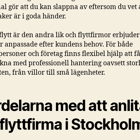
al gör att du kan slappna av eftersom du vet 
aker är i goda händer.
flytt är den andra lik och flyttfirmor erbjuder
er anpassade efter kundens behov. För både
personer och företag finns flexibel hjälp att f
kna med professionell hantering oavsett stor
ten, från villor till små lägenheter.
delarna med att anli
flyttfirma i Stockhol