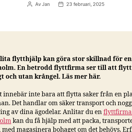
Av
Jan
23 februari, 2025
Inläggsförfattare
Inläggsdatum
lita flytthjälp kan göra stor skillnad för en 
olm. En betrodd flyttfirma ser till att flyt
t och utan krångel. Läs mer här.
t innebär inte bara att flytta saker från en plat
an. Det handlar om säker transport och nog
ing av dina ägodelar. Anlitar du en
flyttfirma
holm
kan du få hjälp med att packa, transport
ch med magasinera bohaget om det behövs. Er