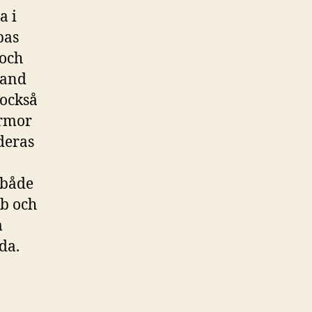
a i
pas
 och
hand
 också
irmor
deras
 både
bb och
m
nda.