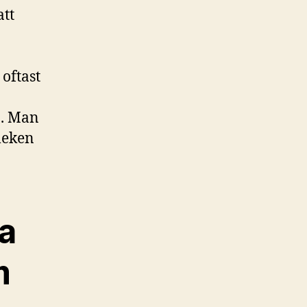
att
 oftast
å. Man
leken
ta
m