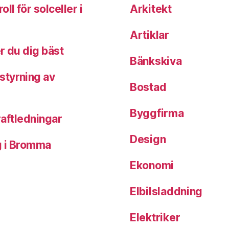
ll för solceller i
Arkitekt
Artiklar
r du dig bäst
Bänkskiva
styrning av
Bostad
Byggfirma
kraftledningar
Design
ng i Bromma
Ekonomi
Elbilsladdning
Elektriker