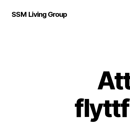
SSM Living Group
Att
flytt