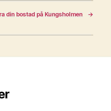
dera din bostad på Kungsholmen
→
er