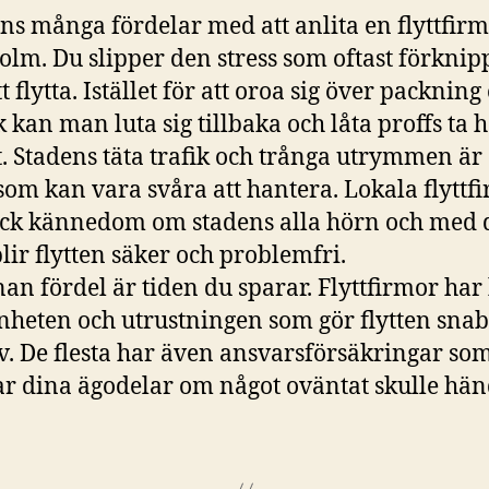
nns många fördelar med att anlita en flyttfirm
olm. Du slipper den stress som oftast förknip
 flytta. Istället för att oroa sig över packning
ik kan man luta sig tillbaka och låta proffs ta 
. Stadens täta trafik och trånga utrymmen är
som kan vara svåra att hantera. Lokala flyttf
ck kännedom om stadens alla hörn och med 
blir flytten säker och problemfri.
an fördel är tiden du sparar. Flyttfirmor har
nheten och utrustningen som gör flytten sna
iv. De flesta har även ansvarsförsäkringar so
r dina ägodelar om något oväntat skulle hä