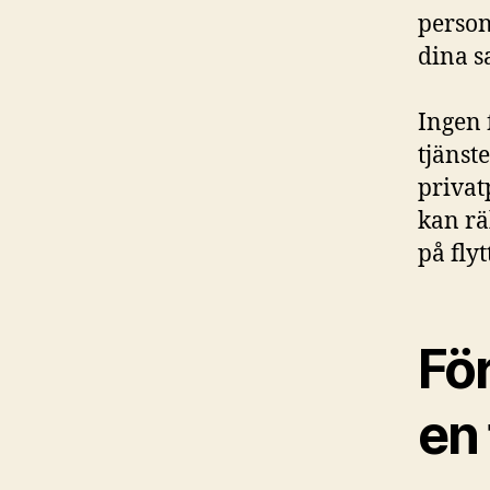
person
dina s
Ingen 
tjänst
privat
kan rä
på flyt
För
en 