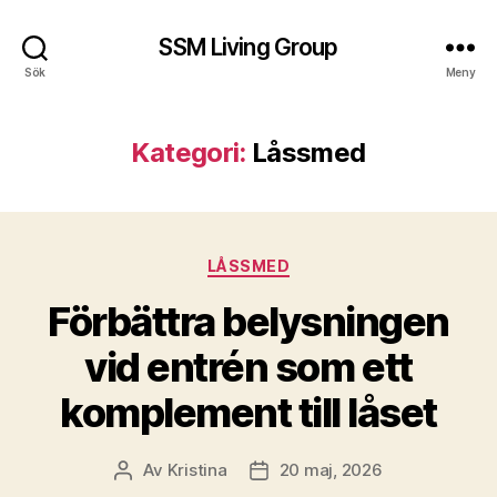
SSM Living Group
Sök
Meny
Kategori:
Låssmed
Kategorier
LÅSSMED
Förbättra belysningen
vid entrén som ett
komplement till låset
Av
Kristina
20 maj, 2026
Inläggsförfattare
Inläggsdatum