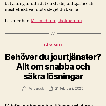
belysning är ofta det enklaste, billigaste och
mest effektiva första steget du kan ta.
Läs mer här:
låssmedkungsholmen.nu
Kategorier
LÅSSMED
Behöver du jourtjänster?
Allt om snabba och
säkra lösningar
Av
Jacob
21 februari, 2025
Inläggsförfattare
Inläggsdatum
Få information om jourtjänster och deras