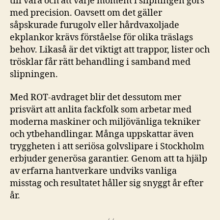
till vara och att varje moment i slipningen görs
med precision. Oavsett om det gäller
såpskurade furugolv eller hårdvaxoljade
ekplankor krävs förståelse för olika träslags
behov. Likaså är det viktigt att trappor, lister och
trösklar får rätt behandling i samband med
slipningen.
Med ROT-avdraget blir det dessutom mer
prisvärt att anlita fackfolk som arbetar med
moderna maskiner och miljövänliga tekniker
och ytbehandlingar. Många uppskattar även
tryggheten i att seriösa golvslipare i Stockholm
erbjuder generösa garantier. Genom att ta hjälp
av erfarna hantverkare undviks vanliga
misstag och resultatet håller sig snyggt år efter
år.