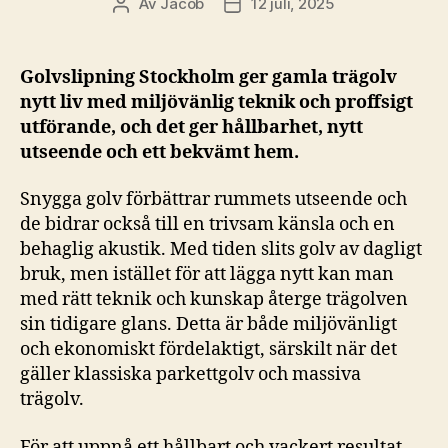
Av
Jacob
12 juli, 2025
Inläggsförfattare
Inläggsdatum
Golvslipning Stockholm ger gamla trägolv
nytt liv med miljövänlig teknik och proffsigt
utförande, och det ger hållbarhet, nytt
utseende och ett bekvämt hem.
Snygga golv förbättrar rummets utseende och
de bidrar också till en trivsam känsla och en
behaglig akustik. Med tiden slits golv av dagligt
bruk, men istället för att lägga nytt kan man
med rätt teknik och kunskap återge trägolven
sin tidigare glans. Detta är både miljövänligt
och ekonomiskt fördelaktigt, särskilt när det
gäller klassiska parkettgolv och massiva
trägolv.
För att uppnå ett hållbart och vackert resultat