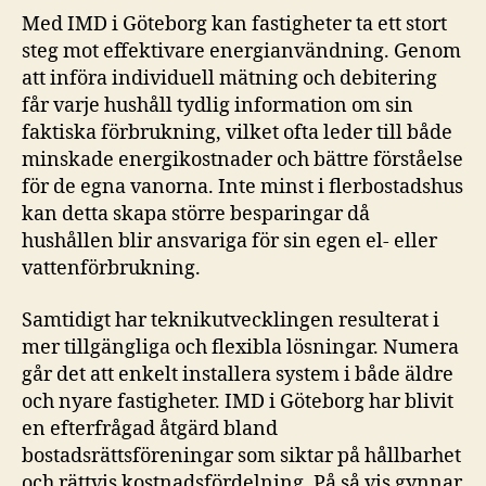
Med IMD i Göteborg kan fastigheter ta ett stort
steg mot effektivare energianvändning. Genom
att införa individuell mätning och debitering
får varje hushåll tydlig information om sin
faktiska förbrukning, vilket ofta leder till både
minskade energikostnader och bättre förståelse
för de egna vanorna. Inte minst i flerbostadshus
kan detta skapa större besparingar då
hushållen blir ansvariga för sin egen el- eller
vattenförbrukning.
Samtidigt har teknikutvecklingen resulterat i
mer tillgängliga och flexibla lösningar. Numera
går det att enkelt installera system i både äldre
och nyare fastigheter. IMD i Göteborg har blivit
en efterfrågad åtgärd bland
bostadsrättsföreningar som siktar på hållbarhet
och rättvis kostnadsfördelning. På så vis gynnar