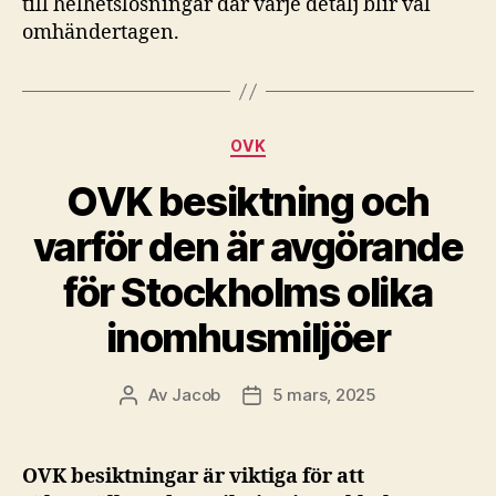
till helhetslösningar där varje detalj blir väl
omhändertagen.
Kategorier
OVK
OVK besiktning och
varför den är avgörande
för Stockholms olika
inomhusmiljöer
Av
Jacob
5 mars, 2025
Inläggsförfattare
Inläggsdatum
OVK besiktningar är viktiga för att