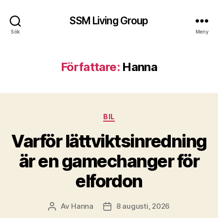
SSM Living Group
Sök
Meny
Författare:
Hanna
Kategorier
BIL
Varför lättviktsinredning
är en gamechanger för
elfordon
Av
Hanna
8 augusti, 2026
Inläggsförfattare
Inläggsdatum