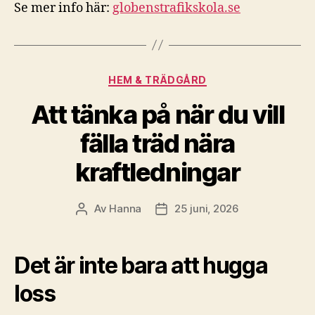
Se mer info här:
globenstrafikskola.se
Kategorier
HEM & TRÄDGÅRD
Att tänka på när du vill
fälla träd nära
kraftledningar
Av
Hanna
25 juni, 2026
Inläggsförfattare
Inläggsdatum
Det är inte bara att hugga
loss