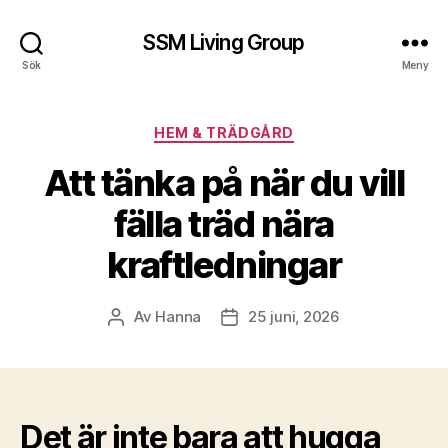
SSM Living Group
Sök
Meny
Kategorier
HEM & TRÄDGÅRD
Att tänka på när du vill
fälla träd nära
kraftledningar
Av
Hanna
25 juni, 2026
Inläggsförfattare
Inläggsdatum
Det är inte bara att hugga